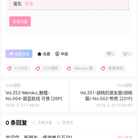
请先
登录
百度网盘
0
0
海报分享
收藏
举报
COSER
COS摄影
Meroko_魅
柴郡旗袍
COS摄影
COS摄影
Vol.252-Meroko_魅瞳-
Vol.251-胡桃的朋友圈(胡桃
No.004-碧蓝航线 可畏 [26P]
猫)-No.002-熊熊 [221P]
2025-3-23 1:46:09
2025-3-23 10:53:45
0 条回复
文章作者
管理员
A
M
欢迎您，新朋友，感谢参与互动！
确认修改