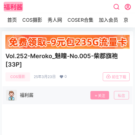
首页
COS摄影
秀人网
COSER合集
加入会员
京东
Vol.252-Meroko_魅瞳-No.005-柴郡旗袍
[33P]
0
COS摄影
25年3月23日
前往下载
福利酱
关注
私信