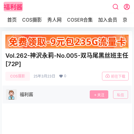
首页
COS摄影
秀人网
COSER合集
加入会员
京东
Vol.262-神沢永莉-No.005-双马尾黑丝班主任
[72P]
0
COS摄影
25年3月23日
前往下载
福利酱
关注
私信