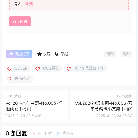
请先
登录
百度网盘
0
0
海报分享
收藏
举报
COSER
COS摄影
双马尾黑丝班主任
神沢永莉
COS摄影
COS摄影
Vol.261-杏仁曲奇-No.005-忏
Vol.262-神沢永莉-No.006-万
悔修女 [45P]
圣节粉毛小恶魔 [41P]
2025-3-23 22:54:29
2025-3-23 23:25:33
0 条回复
文章作者
管理员
A
M