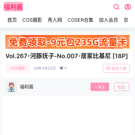
首页
COS摄影
秀人网
COSER合集
加入会员
京东
Vol.267-河豚抚子-No.007-居家比基尼 [18P]
0
COS摄影
25年3月23日
前往下载
福利酱
关注
私信