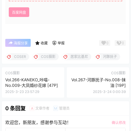
百度网盘
0
0
海报分享
收藏
举报
COSER
COS摄影
居家比基尼
河豚抚子
COS摄影
COS摄影
Vol.266-KANEKO_咔喵-
Vol.267-河豚抚子-No.008-抹
No.009-大凤婚纱花嫁 [47P]
油 [19P]
2025-3-23 23:57:29
2025-3-24 0:00:39
0 条回复
文章作者
管理员
A
M
欢迎您，新朋友，感谢参与互动！
确认修改