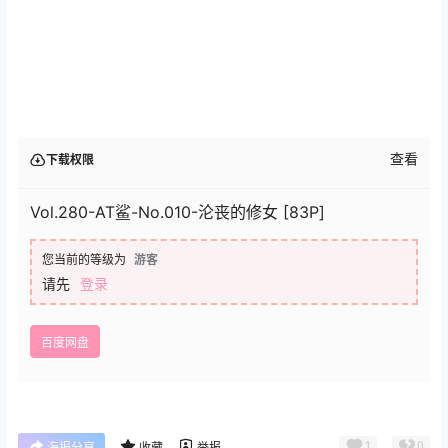
查看
下载权限
Vol.280-AT鲨-No.010-沦丧的修女 [83P]
您当前的等级为
游客
请先
登录
百度网盘
1
0
海报分享
收藏
举报