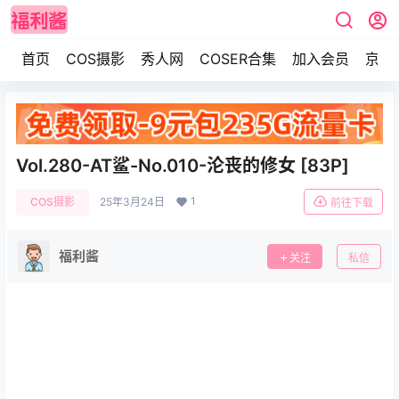
首页
COS摄影
秀人网
COSER合集
加入会员
京东
Vol.280-AT鲨-No.010-沦丧的修女 [83P]
1
COS摄影
25年3月24日
前往下载
福利酱
关注
私信