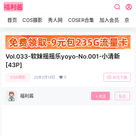
首页
COS摄影
秀人网
COSER合集
加入会员
京东
Vol.033-软妹摇摇乐yoyo-No.001-小清新
[43P]
0
COS摄影
25年2月19日
前往下载
福利酱
关注
私信