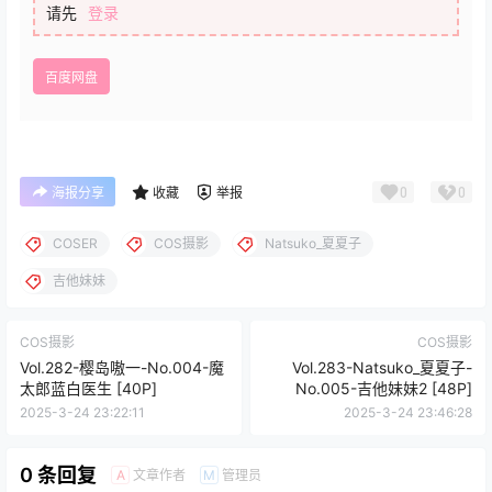
请先
登录
百度网盘
0
0
海报分享
收藏
举报
COSER
COS摄影
Natsuko_夏夏子
吉他妹妹
COS摄影
COS摄影
Vol.282-樱岛嗷一-No.004-魔
Vol.283-Natsuko_夏夏子-
太郎蓝白医生 [40P]
No.005-吉他妹妹2 [48P]
2025-3-24 23:22:11
2025-3-24 23:46:28
0 条回复
文章作者
管理员
A
M