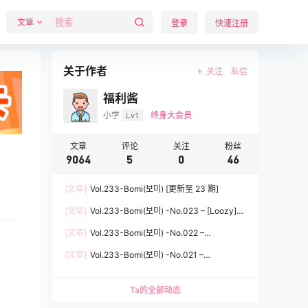
文章
登录
快速注册
关于作者
关注
私信
福利酱
小学
Lv1
终身大会员
文章
评论
关注
粉丝
9064
5
0
46
[文章]
Vol.233-Bomi(보미) [更新至 23 期]
[文章]
Vol.233-Bomi(보미) -No.023 – [Loozy]
Holiday [94P]
[文章]
Vol.233-Bomi(보미) -No.022 –
[BLUECAKE] Lucifer [89P]
[文章]
Vol.233-Bomi(보미) -No.021 –
[BLUECAKE] Pure Love [109P]
Ta的全部动态