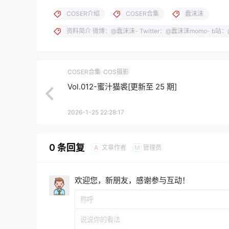
COSER介绍
COSER合集
蠢沫沫
资料简介 微博：@蠢沫沫- Twitter：@蠢沫沫momo- b
COSER合集
COS摄影
Vol.012-蜜汁猫裘[更新至 25 期]
2026-1-25 22:28:17
0 条回复
文章作者
管理员
A
M
欢迎您，新朋友，感谢参与互动！