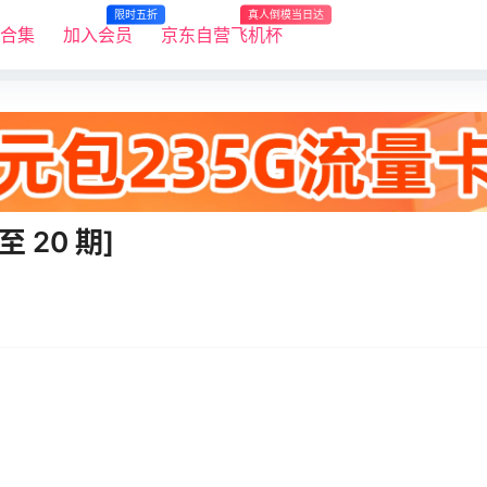
限时五折
真人倒模当日达
R合集
加入会员
京东自营飞机杯
至 20 期]