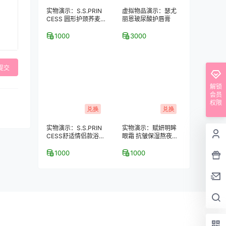
实物演示：S.S.PRIN
虚拟物品演示：瑟尤
CESS 圆形护颈荞麦
丽恩玻尿酸护唇膏
保健枕
1000
3000
提交
解锁
会员
权限
兑换
兑换
实物演示：S.S.PRIN
实物演示：赋妍明眸
CESS舒适情侣款浴室
眼霜 抗皱保湿熬夜去
拖鞋–2双装
黑眼圈 经典热销爆款
1000
1000