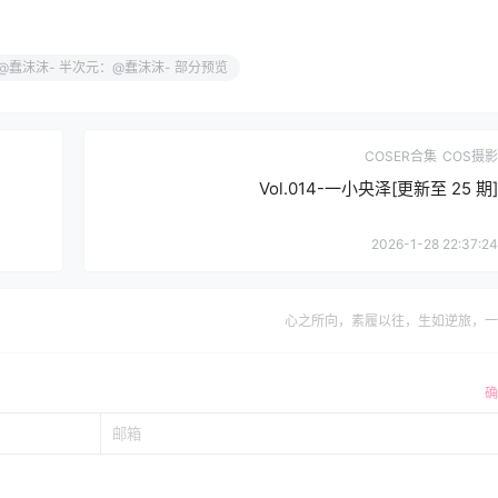
站：@蠢沫沫- 半次元：@蠢沫沫- 部分预览
COSER合集
COS摄影
Vol.014-一小央泽[更新至 25 期]
2026-1-28 22:37:24
心之所向，素履以往，生如逆旅，一
确