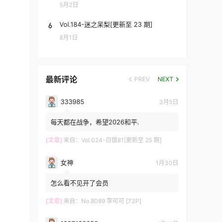
5月2日
6
Vol.184-迷之呆梨[更新至 23 期]
8月1日
最新评论
PREV
NEXT
333985
3月5日
每天都在战争，希望2026和平.
[文章]
来自：
Vol.024-白银81[更新至 25 期]
女神
1月30日
怎么看不见开了会员
[文章]
来自：
No.8089 李可可 [73P]