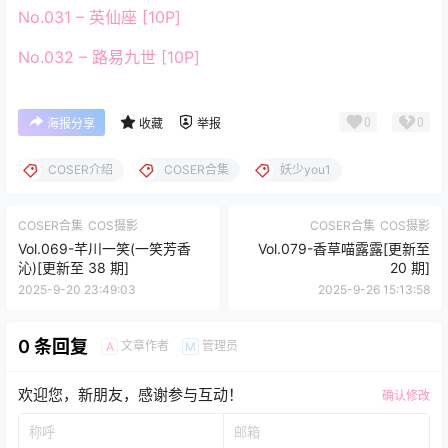
No.031 – 英仙座 [10P]
No.032 – 路易九世 [10P]
0
0
海报分享
收藏
举报
COSER介绍
COSER合集
妖少you1
COSER合集
COS摄影
COSER合集
COS摄影
Vol.069-芊川一笑(一笑芳香
Vol.079-香草喵露露[更新至
沁)[更新至 38 期]
20 期]
2025-9-20 23:49:03
2025-9-26 15:13:58
0 条回复
文章作者
管理员
A
M
欢迎您，新朋友，感谢参与互动！
确认修改