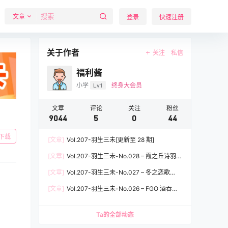
文章
登录
快速注册
关于作者
关注
私信
福利酱
小学
Lv1
终身大会员
文章
评论
关注
粉丝
9044
5
0
44
下载
[文章]
Vol.207-羽生三未[更新至 28 期]
[文章]
Vol.207-羽生三未-No.028 – 霞之丘诗羽兔
女郎 [37P]
[文章]
Vol.207-羽生三未-No.027 – 冬之恋歌
[37P]
[文章]
Vol.207-羽生三未-No.026 – FGO 酒吞童
子女仆 [20P]
Ta的全部动态