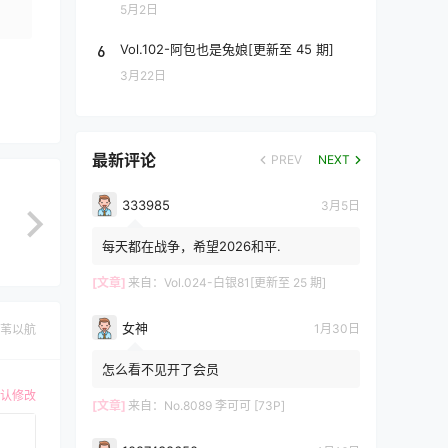
5月2日
6
Vol.102-阿包也是兔娘[更新至 45 期]
3月22日
最新评论
PREV
NEXT
333985
3月5日
每天都在战争，希望2026和平.
[文章]
来自：
Vol.024-白银81[更新至 25 期]
女神
1月30日
苇以航
怎么看不见开了会员
认修改
[文章]
来自：
No.8089 李可可 [73P]