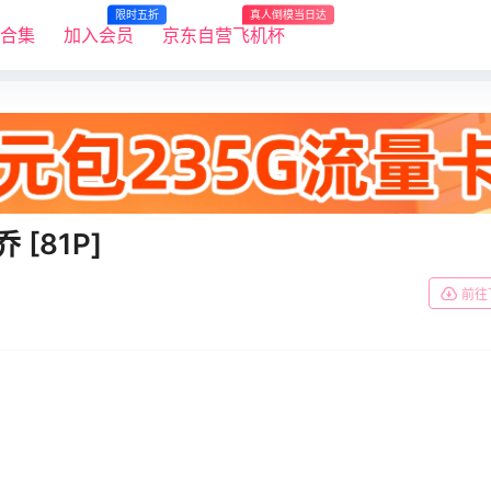
限时五折
真人倒模当日达
R合集
加入会员
京东自营飞机杯
乔 [81P]
前往