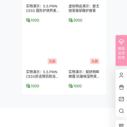
实物演示：S.S.PRIN
虚拟物品演示：瑟尤
CESS 圆形护颈荞麦
丽恩玻尿酸护唇膏
保健枕
1000
3000
解锁
会员
权限
兑换
兑换
实物演示：S.S.PRIN
实物演示：赋妍明眸
CESS舒适情侣款浴室
眼霜 抗皱保湿熬夜去
拖鞋–2双装
黑眼圈 经典热销爆款
1000
1000