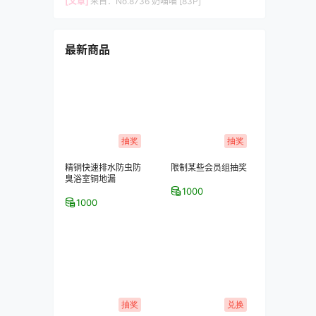
[文章]
来自：
No.8736 奶喵喵 [83P]
最新商品
抽奖
抽奖
精铜快速排水防虫防
限制某些会员组抽奖
臭浴室铜地漏
1000
1000
抽奖
兑换