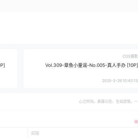
COS摄影
P]
Vol.309-章鱼小童谣-No.005-真人手办 [10P]
2025-3-26 10:40:13
心之所向，素履以往，生如逆旅，一
确