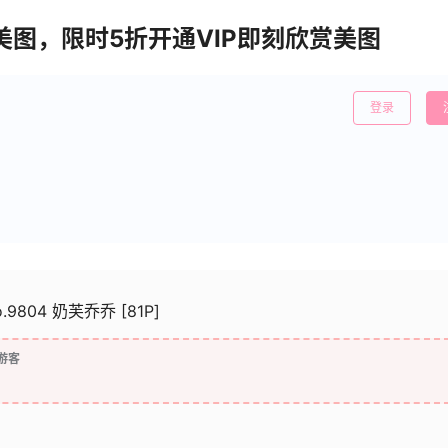
清美图，限时5折开通VIP即刻欣赏美图
登录
No.9804 奶芙乔乔 [81P]
游客