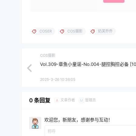
COSER
COS摄影
奶芙乔乔
COS摄影
Vol.309-章鱼小童谣-No.004-腿控胸控必备 [10
2025-3-26 10:36:05
0 条回复
文章作者
管理员
A
M
欢迎您，新朋友，感谢参与互动！