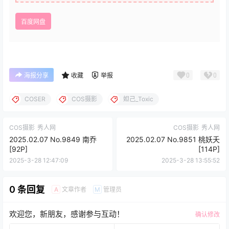
百度网盘
0
0
海报分享
收藏
举报
COSER
COS摄影
妲己_Toxic
COS摄影
秀人网
COS摄影
秀人网
2025.02.07 No.9849 南乔
2025.02.07 No.9851 桃妖夭
[92P]
[114P]
2025-3-28 12:47:09
2025-3-28 13:55:52
0 条回复
文章作者
管理员
A
M
欢迎您，新朋友，感谢参与互动！
确认修改