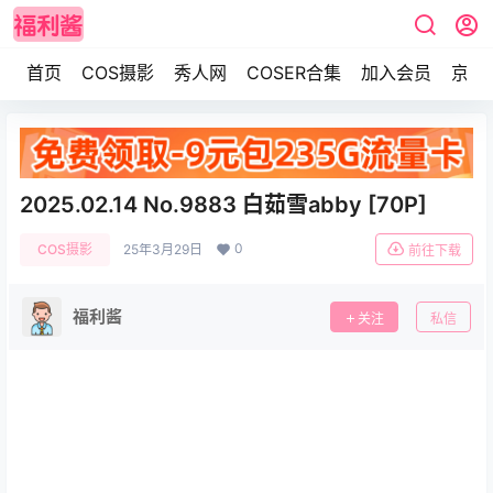
首页
COS摄影
秀人网
COSER合集
加入会员
京东
2025.02.14 No.9883 白茹雪abby [70P]
0
COS摄影
25年3月29日
前往下载
福利酱
关注
私信