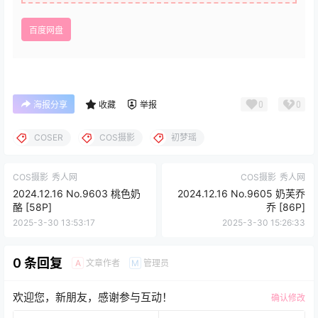
百度网盘
0
0
海报分享
收藏
举报
COSER
COS摄影
初梦瑶
COS摄影
秀人网
COS摄影
秀人网
2024.12.16 No.9603 桃色奶
2024.12.16 No.9605 奶芙乔
酪 [58P]
乔 [86P]
2025-3-30 13:53:17
2025-3-30 15:26:33
0 条回复
文章作者
管理员
A
M
欢迎您，新朋友，感谢参与互动！
确认修改