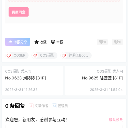
百度网盘
0
0
海报分享
收藏
举报
COSER
COS摄影
徐莉芝Booty
COS摄影
秀人网
COS摄影
秀人网
No.9623 刘婷婷 [81P]
No.9625 陆萱萱 [81P]
2025-3-31 11:26:35
2025-3-31 11:54:04
0 条回复
文章作者
管理员
A
M
欢迎您，新朋友，感谢参与互动！
确认修改