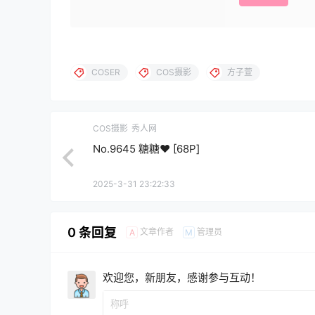
COSER
COS摄影
方子萱
COS摄影
秀人网
No.9645 糖糖❤ [68P]
2025-3-31 23:22:33
0 条回复
文章作者
管理员
A
M
欢迎您，新朋友，感谢参与互动！