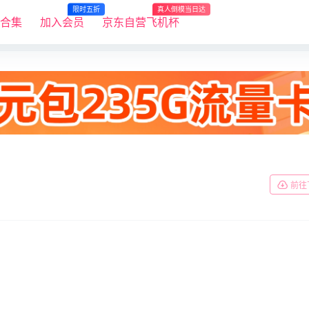
限时五折
真人倒模当日达
R合集
加入会员
京东自营飞机杯
前往