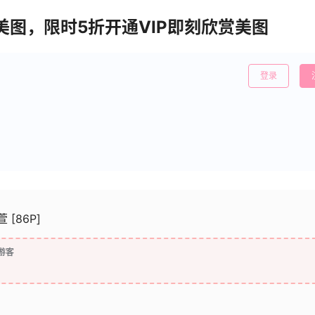
清美图，限时5折开通VIP即刻欣赏美图
登录
 [86P]
游客