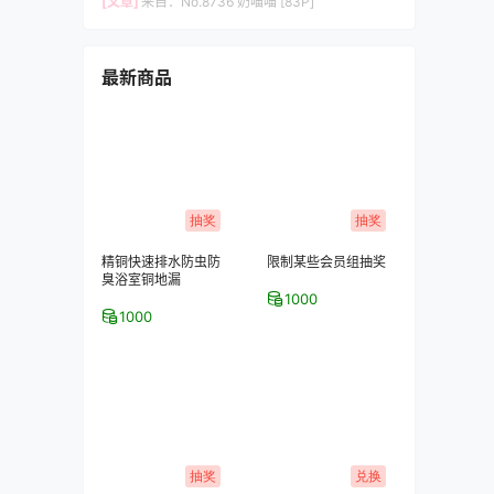
[文章]
来自：
No.8736 奶喵喵 [83P]
最新商品
抽奖
抽奖
精铜快速排水防虫防
限制某些会员组抽奖
臭浴室铜地漏
1000
1000
抽奖
兑换