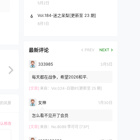
5月2日
6
Vol.184-迷之呆梨[更新至 23 期]
8月1日
最新评论
PREV
NEXT
333985
3月5日
每天都在战争，希望2026和平.
[文章]
来自：
Vol.024-白银81[更新至 25 期]
女神
1月30日
的风景
怎么看不见开了会员
认修改
[文章]
来自：
No.8089 李可可 [73P]