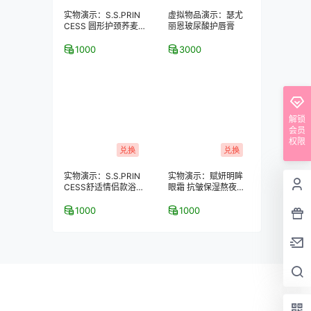
实物演示：S.S.PRIN
虚拟物品演示：瑟尤
CESS 圆形护颈荞麦
丽恩玻尿酸护唇膏
保健枕
1000
3000
解锁
会员
权限
兑换
兑换
实物演示：S.S.PRIN
实物演示：赋妍明眸
CESS舒适情侣款浴室
眼霜 抗皱保湿熬夜去
拖鞋–2双装
黑眼圈 经典热销爆款
1000
1000