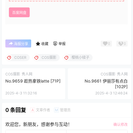
百度网盘
0
0
海报分享
收藏
举报
COSER
COS摄影
樱桃小犊子
COS摄影
秀人网
COS摄影
秀人网
No.9659 趁热拿铁latte [71P]
No.9661 伊丽莎有点白
[102P]
2025-4-3 11:32:16
2025-4-3 12:46:24
0 条回复
文章作者
管理员
A
M
欢迎您，新朋友，感谢参与互动！
确认修改