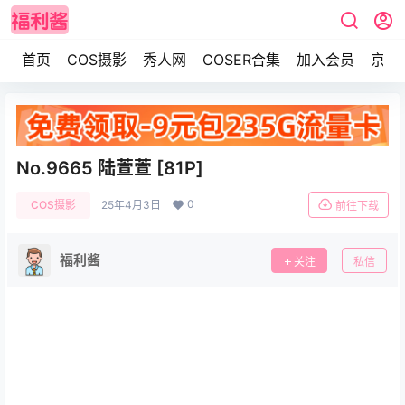
首页
COS摄影
秀人网
COSER合集
加入会员
京东
No.9665 陆萱萱 [81P]
0
COS摄影
25年4月3日
前往下载
福利酱
关注
私信