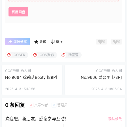
百度网盘
0
0
海报分享
收藏
举报
COSER
COS摄影
陆萱萱
COS摄影
秀人网
COS摄影
秀人网
No.9664 徐莉芝Booty [89P]
No.9666 爱酱里 [78P]
2025-4-3 15:18:56
2025-4-3 18:16:04
0 条回复
文章作者
管理员
A
M
欢迎您，新朋友，感谢参与互动！
确认修改