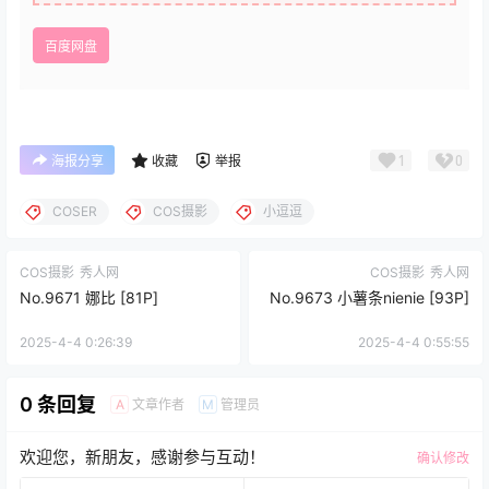
百度网盘
1
0
海报分享
收藏
举报
COSER
COS摄影
小逗逗
COS摄影
秀人网
COS摄影
秀人网
No.9671 娜比 [81P]
No.9673 小薯条nienie [93P]
2025-4-4 0:26:39
2025-4-4 0:55:55
0 条回复
文章作者
管理员
A
M
欢迎您，新朋友，感谢参与互动！
确认修改