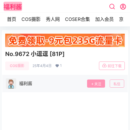
首页
COS摄影
秀人网
COSER合集
加入会员
京东
No.9672 小逗逗 [81P]
1
COS摄影
25年4月4日
前往下载
福利酱
关注
私信