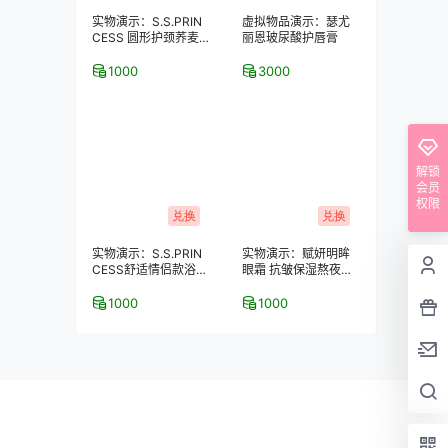
实物演示：S.S.PRIN
虚拟物品演示：瑟尤
CESS 圆形护颈荞麦
丽恩玻尿酸护唇膏
保健枕
1000
3000
解锁
会员
权限
兑换
兑换
实物演示：S.S.PRIN
实物演示：赋妍明眸
CESS舒适情侣款浴室
眼霜 抗皱保湿熬夜去
拖鞋–2双装
黑眼圈 经典热销爆款
1000
1000