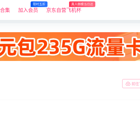
限时五折
真人倒模当日达
R合集
加入会员
京东自营飞机杯
前往