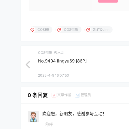
COSER
COS摄影
凯竹Quinn
COS摄影
秀人网
No.9404 lingyu69 [86P]
2025-4-9 16:07:50
0 条回复
文章作者
管理员
A
M
欢迎您，新朋友，感谢参与互动！