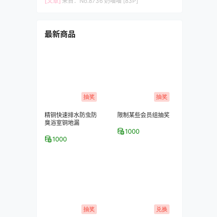
[文章]
来自：
No.8736 奶喵喵 [83P]
最新商品
抽奖
抽奖
精铜快速排水防虫防
限制某些会员组抽奖
臭浴室铜地漏
1000
1000
抽奖
兑换