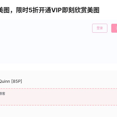
清美图，限时5折开通VIP即刻欣赏美图
登录
uinn [85P]
游客