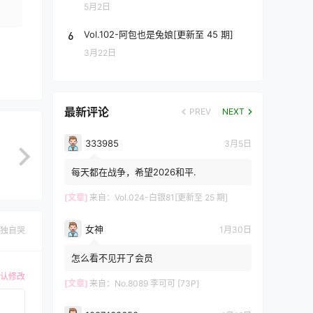
5月2日
6
Vol.102-阿包也是兔娘[更新至 45 期]
3月22日
最新评论
PREV
NEXT
333985
3月5日
每天都在战争，希望2026和平.
[文章]
来自：
Vol.024-白银81[更新至 25 期]
女神
1月30日
独自哭
怎么看不见开了会员
认修改
[文章]
来自：
No.8089 李可可 [73P]