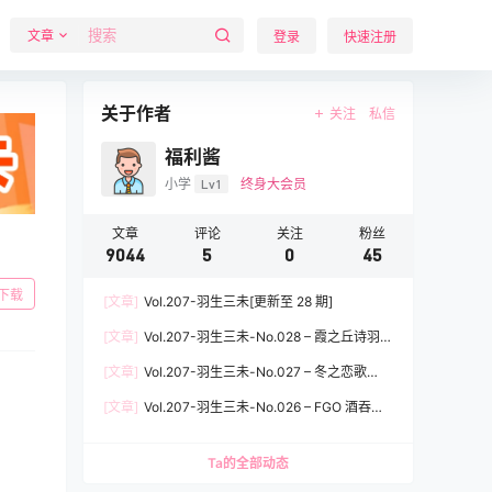
文章
登录
快速注册
关于作者
关注
私信
福利酱
小学
Lv1
终身大会员
文章
评论
关注
粉丝
9044
5
0
45
下载
[文章]
Vol.207-羽生三未[更新至 28 期]
[文章]
Vol.207-羽生三未-No.028 – 霞之丘诗羽兔
女郎 [37P]
[文章]
Vol.207-羽生三未-No.027 – 冬之恋歌
[37P]
[文章]
Vol.207-羽生三未-No.026 – FGO 酒吞童
子女仆 [20P]
Ta的全部动态