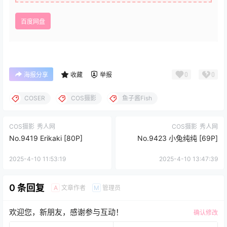
百度网盘
0
0
海报分享
收藏
举报
COSER
COS摄影
鱼子酱Fish
COS摄影
秀人网
COS摄影
秀人网
No.9419 Erikaki [80P]
No.9423 小兔纯纯 [69P]
2025-4-10 11:53:19
2025-4-10 13:47:39
0 条回复
文章作者
管理员
A
M
欢迎您，新朋友，感谢参与互动！
确认修改