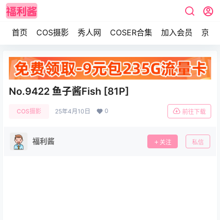
首页
COS摄影
秀人网
COSER合集
加入会员
京东
No.9422 鱼子酱Fish [81P]
0
COS摄影
25年4月10日
前往下载
福利酱
关注
私信