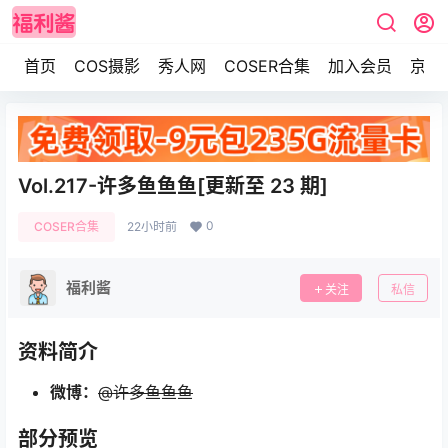
首页
COS摄影
秀人网
COSER合集
加入会员
京东
Vol.217-许多鱼鱼鱼[更新至 23 期]
0
COSER合集
22小时前
福利酱
关注
私信
资料简介
微博：
@许多鱼鱼鱼
部分预览