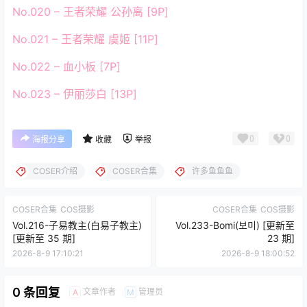
No.020 – 王者荣耀 公孙离 [9P]
No.021 – 王者荣耀 虞姬 [11P]
No.022 – 血小板 [7P]
No.023 – 伊丽莎白 [13P]
0
0
海报分享
收藏
举报
COSER介绍
COSER合集
许多鱼鱼鱼
COSER合集
COS摄影
COSER合集
COS摄影
Vol.216-子易教主(白易子教主)
Vol.233-Bomi(보미) [更新至
[更新至 35 期]
23 期]
2026-8-9 17:10:21
2026-8-9 18:00:52
0 条回复
文章作者
管理员
A
M