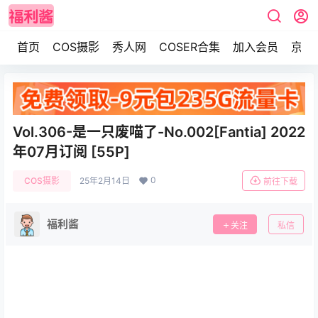
首页
COS摄影
秀人网
COSER合集
加入会员
京东
Vol.306-是一只废喵了-No.002[Fantia] 2022
年07月订阅 [55P]
0
COS摄影
25年2月14日
前往下载
福利酱
关注
私信