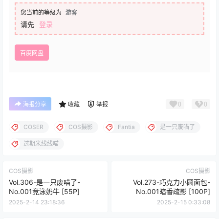
您当前的等级为
游客
请先
登录
百度网盘
0
0
海报分享
收藏
举报
COSER
COS摄影
Fantia
是一只废喵了
过期米线线喵
COS摄影
COS摄影
Vol.306-是一只废喵了-
Vol.273-巧克力小圆面包-
No.001竞泳奶牛 [55P]
No.001暗香疏影 [100P]
2025-2-14 23:18:36
2025-2-15 0:33:08