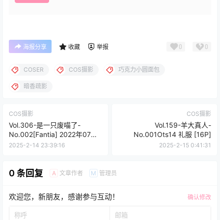
0
0
海报分享
收藏
举报
COSER
COS摄影
巧克力小圆面包
暗香疏影
COS摄影
COS摄影
Vol.306-是一只废喵了-
Vol.159-羊大真人-
No.002[Fantia] 2022年07月
No.001Ots14 礼服 [16P]
订阅 [55P]
2025-2-14 23:39:16
2025-2-15 0:41:31
0 条回复
文章作者
管理员
A
M
欢迎您，新朋友，感谢参与互动！
确认修改