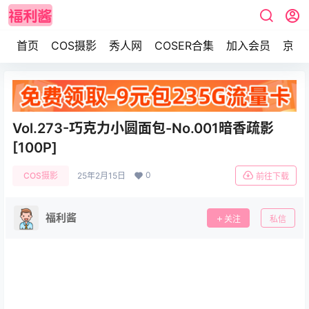
首页
COS摄影
秀人网
COSER合集
加入会员
京东
Vol.273-巧克力小圆面包-No.001暗香疏影
[100P]
0
COS摄影
25年2月15日
前往下载
福利酱
关注
私信