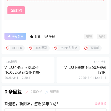
百度网盘
0
0
海报分享
收藏
举报
COSER
COS摄影
Roroki骷髅姬
玉藻前
COS摄影
COS摄影
Vol.230-Roroki骷髅姬-
Vol.231-橙喵-No.002-柴郡
No.002-酒吞女仆 [16P]
[21P]
2025-3-11 12:29:11
2025-3-11 12:43:15
0 条回复
文章作者
管理员
A
M
欢迎您，新朋友，感谢参与互动！
确认修改