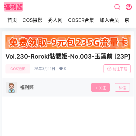
首页
COS摄影
秀人网
COSER合集
加入会员
京东
Vol.230-Roroki骷髅姬-No.003-玉藻前 [23P]
0
COS摄影
25年3月11日
前往下载
福利酱
关注
私信