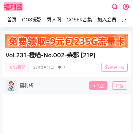
首页
COS摄影
秀人网
COSER合集
加入会员
京东
Vol.231-橙喵-No.002-柴郡 [21P]
0
COS摄影
25年3月11日
前往下载
福利酱
关注
私信