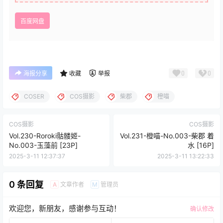
百度网盘
0
0
海报分享
收藏
举报
COSER
COS摄影
柴郡
橙喵
COS摄影
COS摄影
Vol.230-Roroki骷髅姬-
Vol.231-橙喵-No.003-柴郡 着
No.003-玉藻前 [23P]
水 [16P]
2025-3-11 12:37:37
2025-3-11 13:22:33
0 条回复
文章作者
管理员
A
M
欢迎您，新朋友，感谢参与互动！
确认修改