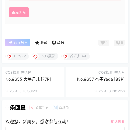
百度网盘
0
0
海报分享
收藏
举报
COSER
COS摄影
养乐多Doll
COS摄影
秀人网
COS摄影
秀人网
No.9655 大美妞儿 [77P]
No.9657 杏子Yada [83P]
2025-4-3 10:50:20
2025-4-3 11:12:58
0 条回复
文章作者
管理员
A
M
欢迎您，新朋友，感谢参与互动！
确认修改