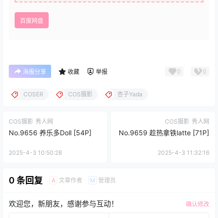
百度网盘
0
0
海报分享
收藏
举报
COSER
COS摄影
杏子Yada
COS摄影
秀人网
COS摄影
秀人网
No.9656 养乐多Doll [54P]
No.9659 趁热拿铁latte [71P]
2025-4-3 10:50:28
2025-4-3 11:32:16
0 条回复
文章作者
管理员
A
M
欢迎您，新朋友，感谢参与互动！
确认修改